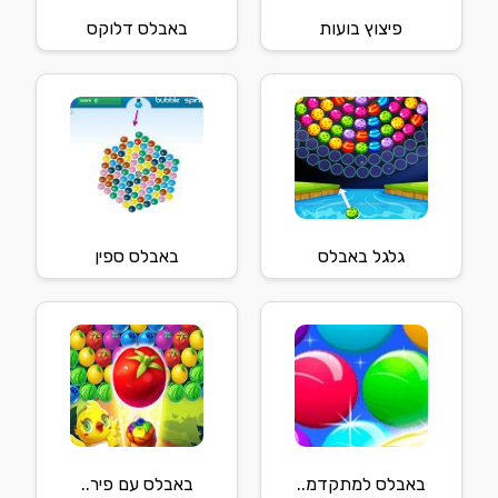
פיצוץ בועות
באבלס דלוקס
גלגל באבלס
באבלס ספין
באבלס למתקדמ..
באבלס עם פיר..