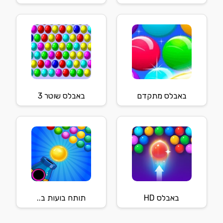
באבלס מתקדם
באבלס שוטר 3
באבלס HD
תותח בועות ב..