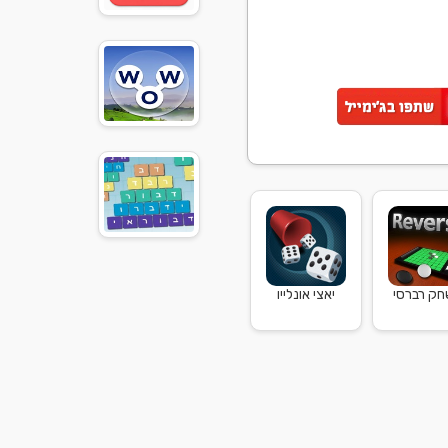
ק רברסי
יאצי אונלייו