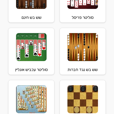
סוליטר פריסל
שש בש חינם
שש בש נגד חברות
סוליטר עכביש אונליין