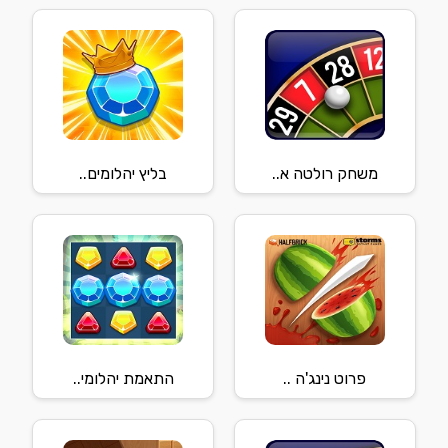
משחק רולטה א..
בליץ יהלומים..
פרוט נינג'ה ..
התאמת יהלומי..