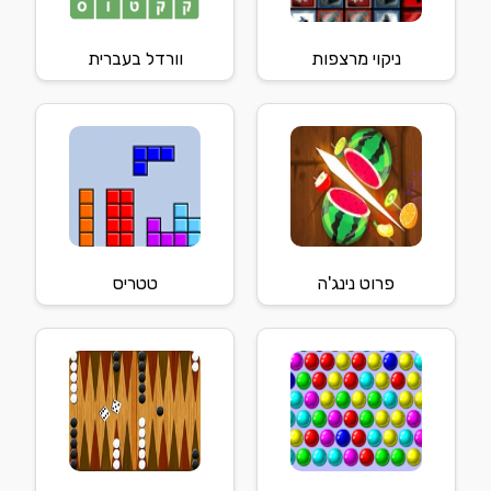
ניקוי מרצפות
וורדל בעברית
פרוט נינג'ה
טטריס