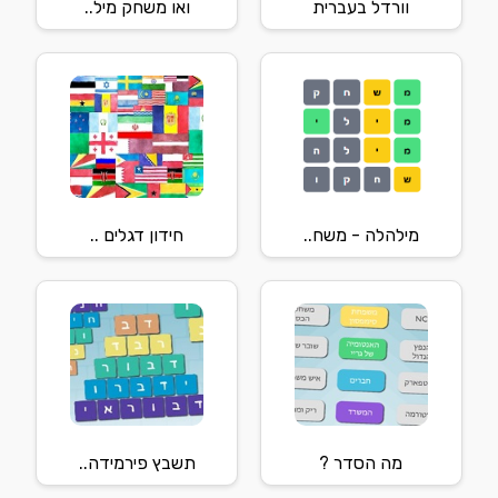
וורדל בעברית
ואו משחק מיל..
מילהלה - משח..
חידון דגלים ..
מה הסדר ?
תשבץ פירמידה..