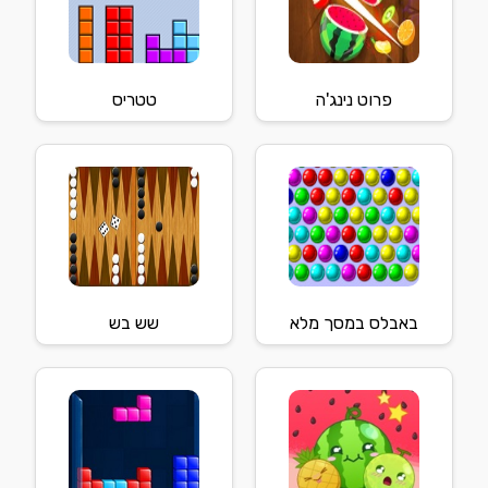
פרוט נינג'ה
טטריס
באבלס במסך מלא
שש בש