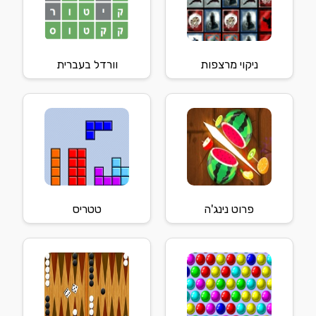
ניקוי מרצפות
וורדל בעברית
פרוט נינג'ה
טטריס