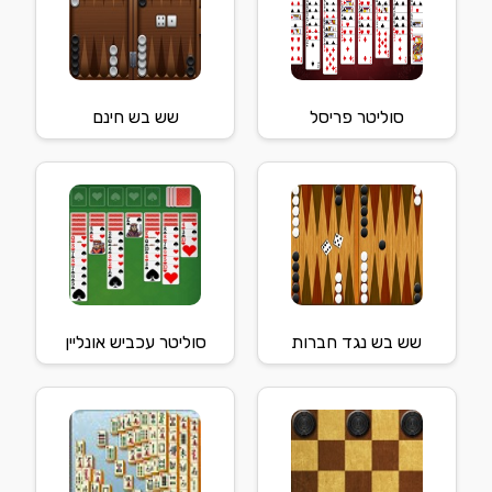
סוליטר פריסל
שש בש חינם
שש בש נגד חברות
סוליטר עכביש אונליין