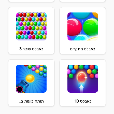
באבלס מתקדם
באבלס שוטר 3
באבלס HD
תותח בועות ב..