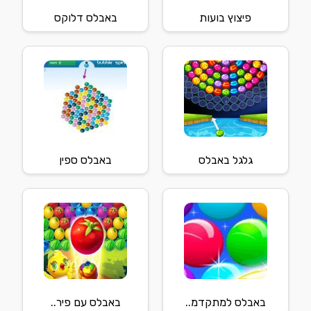
פיצוץ בועות
באבלס דלוקס
גלגל באבלס
באבלס ספין
באבלס למתקדמ..
באבלס עם פיר..