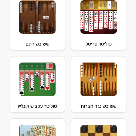
סוליטר פריסל
שש בש חינם
שש בש נגד חברות
סוליטר עכביש אונליין