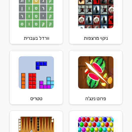
ניקוי מרצפות
וורדל בעברית
פרוט נינג'ה
טטריס