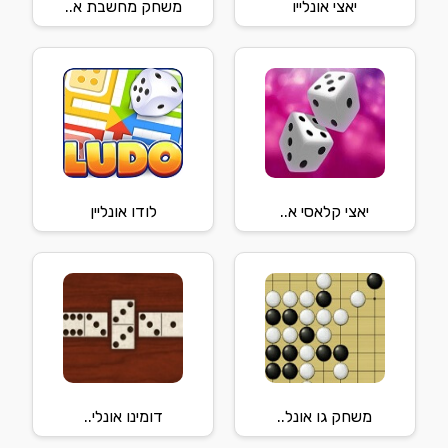
יאצי אונלייו
משחק מחשבת א..
יאצי קלאסי א..
לודו אונליין
משחק גו אונל..
דומינו אונלי..