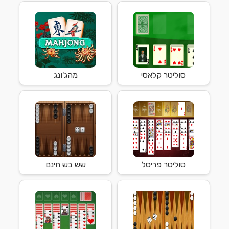
סוליטר קלאסי
מהג'ונג
סוליטר פריסל
שש בש חינם